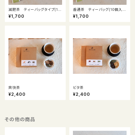
減肥茶 ティーバッグタイプ(10
香通茶 ティーバッグ(10個入
個入り)
り)
¥1,700
¥1,700
爽快茶
ビタ茶
¥2,400
¥2,400
その他の商品