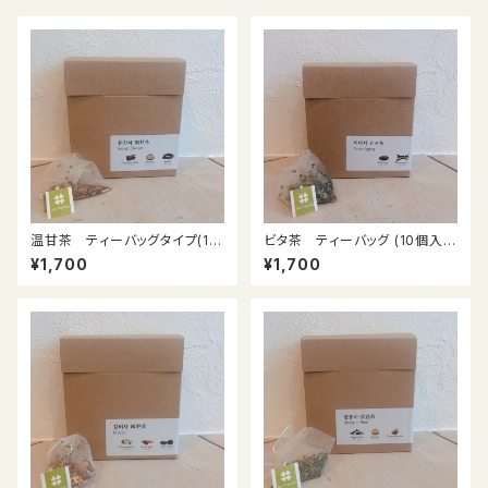
温甘茶 ティーバッグタイプ(10
ビタ茶 ティーバッグ (10個入
個入り)
り)
¥1,700
¥1,700