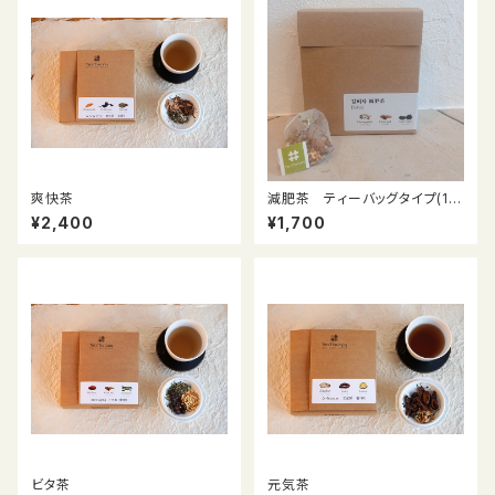
爽快茶
減肥茶 ティーバッグタイプ(10
個入り)
¥2,400
¥1,700
ビタ茶
元気茶